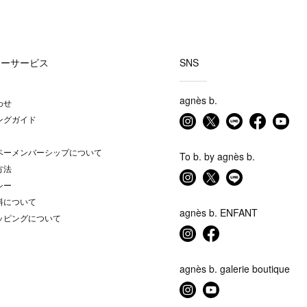
マーサービス
SNS
agnès b.
わせ
ングガイド
ベーメンバーシップについて
To b. by agnès b.
方法
シー
料について
agnès b. ENFANT
ッピングについて
agnès b. galerie boutique