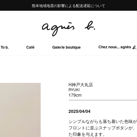
熊本地域地震の影響による配送遅延について
熊本地域地震の影響による配送遅延について
Summer Sale 2buy10%OFF!!
Summer Sale 2buy10%OFF!!
Chez nous... agnès
To b.
Café
Galerie boutique
H神戸大丸店
RYUKI
179cm
2025/04/04
シンプルながらも落ち着いた色味が
フロントに並ぶスナップボタンが、
た印象を与えます。