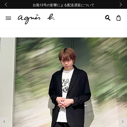
熊本地域地震の影響による配送遅延について
熊本地域地震の影響による配送遅延について
台風13号の影響による配送遅延について
Summer Sale 2buy10%OFF!!
Summer Sale 2buy10%OFF!!
前の画像
次の画
前の画像
次