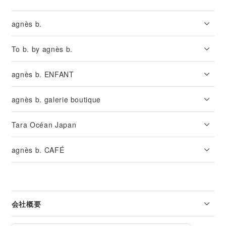
agnès b.
To b. by agnès b.
agnès b. ENFANT
agnès b. galerie boutique
Tara Océan Japan
agnès b. CAFÉ
会社概要