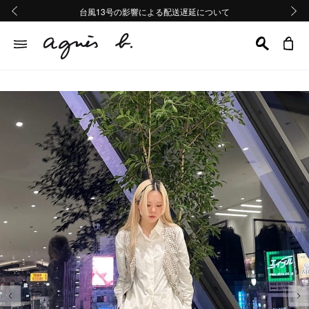
熊本地域地震の影響による配送遅延について
熊本地域地震の影響による配送遅延について
台風13号の影響による配送遅延について
Summer Sale 2buy10%OFF!!
Summer Sale 2buy10%OFF!!
前の画像
次の画
前の画像
次