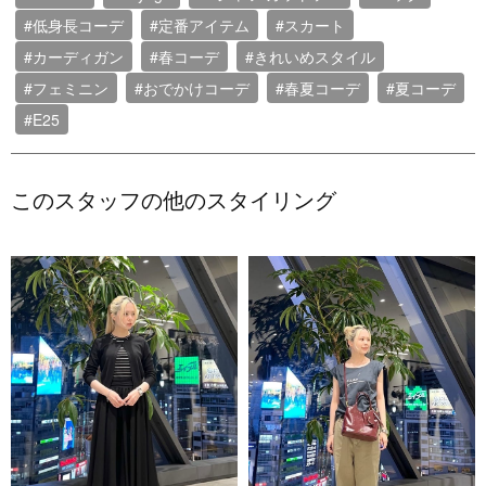
#低身長コーデ
#定番アイテム
#スカート
#カーディガン
#春コーデ
#きれいめスタイル
#フェミニン
#おでかけコーデ
#春夏コーデ
#夏コーデ
#E25
このスタッフの他のスタイリング