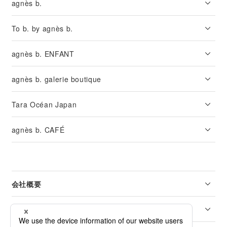
agnès b.
To b. by agnès b.
agnès b. ENFANT
agnès b. galerie boutique
Tara Océan Japan
agnès b. CAFÉ
会社概要
リーガル