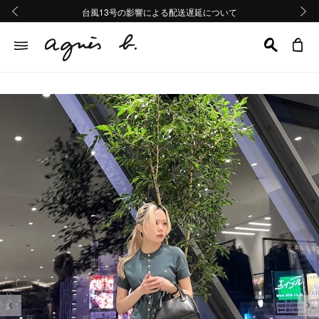
熊本地域地震の影響による配送遅延について
熊本地域地震の影響による配送遅延について
台風13号の影響による配送遅延について
Summer Sale 2buy10%OFF!!
Summer Sale 2buy10%OFF!!
前の画像
次の画
前の画像
次