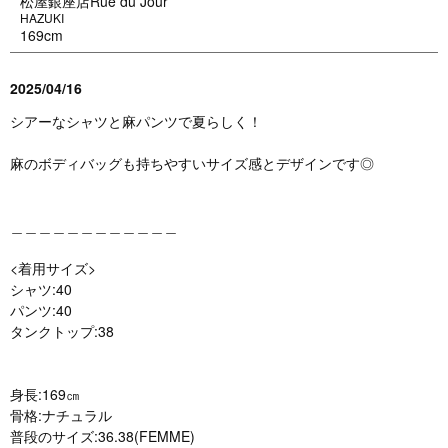
松屋銀座店Rue du Jour
HAZUKI
169cm
2025/04/16
シアーなシャツと麻パンツで夏らしく！
麻のボディバッグも持ちやすいサイズ感とデザインです◎
＿＿＿＿＿＿＿＿＿＿＿＿
<着用サイズ>
シャツ:40
パンツ:40
タンクトップ:38
身長:169㎝
骨格:ナチュラル
普段のサイズ:36.38(FEMME)