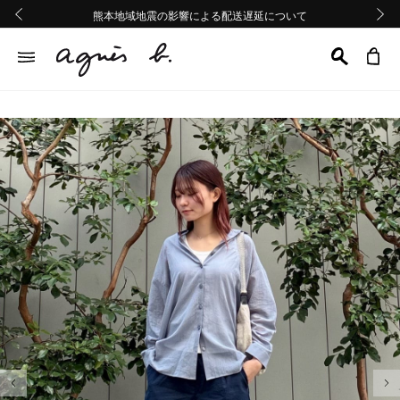
熊本地域地震の影響による配送遅延について
熊本地域地震の影響による配送遅延について
Summer Sale 2buy10%OFF!!
Summer Sale 2buy10%OFF!!
前の画像
次の画
前の画像
次