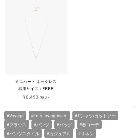
ミニハート ネックレス
着用サイズ：FREE
¥6,490
(税込)
#Voyage
#To b. by agnes b.
#Tシャツ/カットソー
#ブラウス
#パンツ
#バッグ
#春コーデ
#パンツスタイル
#カジュアル
#リネン