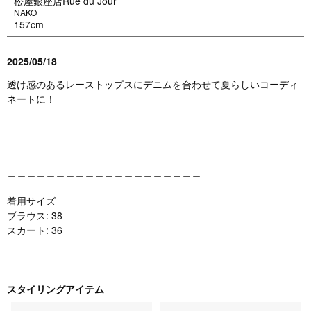
松屋銀座店Rue du Jour
NAKO
157cm
2025/05/18
透け感のあるレーストップスにデニムを合わせて夏らしいコーディ
ネートに！
＿＿＿＿＿＿＿＿＿＿＿＿＿＿＿＿＿＿＿＿
着用サイズ
ブラウス: 38
スカート: 36
スタイリングアイテム