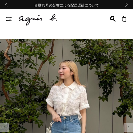
熊本地域地震の影響による配送遅延について
熊本地域地震の影響による配送遅延について
台風13号の影響による配送遅延について
Summer Sale 2buy10%OFF!!
Summer Sale 2buy10%OFF!!
前の画像
次の画
前の画像
次