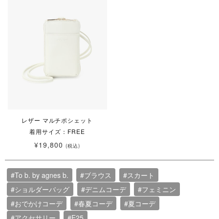
レザー マルチポシェット
着用サイズ：FREE
¥19,800
(税込)
#To b. by agnes b.
#ブラウス
#スカート
#ショルダーバッグ
#デニムコーデ
#フェミニン
#おでかけコーデ
#春夏コーデ
#夏コーデ
#アクセサリー
#E25