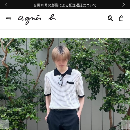
熊本地域地震の影響による配送遅延について
熊本地域地震の影響による配送遅延について
台風13号の影響による配送遅延について
Summer Sale 2buy10%OFF!!
Summer Sale 2buy10%OFF!!
前の画像
次の画
前の画像
次