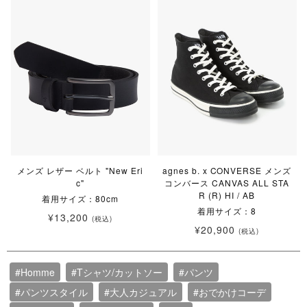
メンズ レザー ベルト "New Eri
agnes b. x CONVERSE メンズ
c"
コンバース CANVAS ALL STA
R (R) HI / AB
着用サイズ：80cm
着用サイズ：8
¥13,200
(税込)
¥20,900
(税込)
#Homme
#Tシャツ/カットソー
#パンツ
#パンツスタイル
#大人カジュアル
#おでかけコーデ