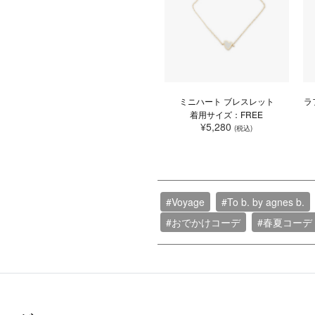
ミニハート ブレスレット
ラ
着用サイズ：FREE
¥5,280
(税込)
#Voyage
#To b. by agnes b.
#おでかけコーデ
#春夏コーデ