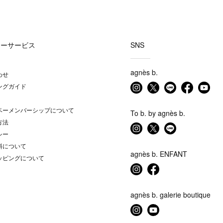
マーサービス
SNS
agnès b.
わせ
ングガイド
ベーメンバーシップについて
To b. by agnès b.
方法
シー
料について
agnès b. ENFANT
ッピングについて
agnès b. galerie boutique