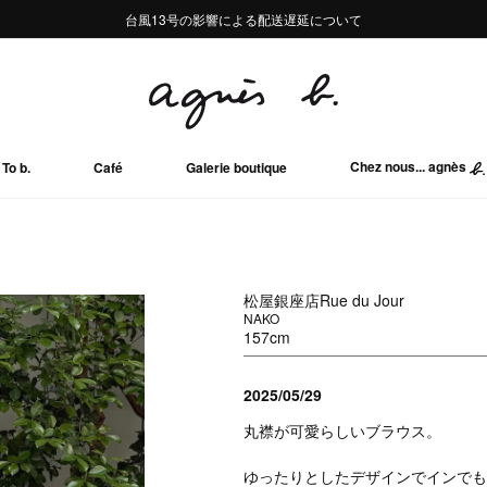
熊本地域地震の影響による配送遅延について
熊本地域地震の影響による配送遅延について
台風13号の影響による配送遅延について
Summer Sale 2buy10%OFF!!
Summer Sale 2buy10%OFF!!
Chez nous... agnès
To b.
Café
Galerie boutique
松屋銀座店Rue du Jour
NAKO
157cm
2025/05/29
丸襟が可愛らしいブラウス。
ゆったりとしたデザインでインでも