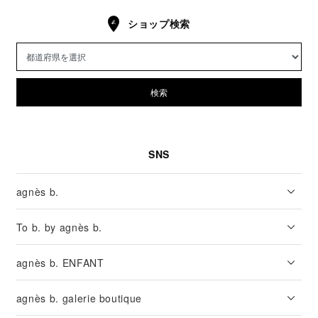
ショップ検索
検索
SNS
agnès b.
To b. by agnès b.
agnès b. ENFANT
agnès b. galerie boutique