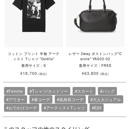
コットン プリント 半袖 アーテ
レザー 2way ボストンバッグ"C
ィスト Tシャツ "Godlis"
arole" YAS02-02
着用サイズ：S
着用サイズ：FREE
¥18,700
¥63,800
(税込)
(税込)
#Femme
#Tシャツ/カットソー
#スカート
#バッグ
#アウター
#春コーデ
#低身長コーデ
#大人カジュアル
#おでかけコーデ
#アーティストTシャツ
#E25
このスタッフの他のスタイリング