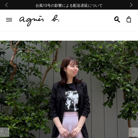
熊本地域地震の影響による配送遅延について
熊本地域地震の影響による配送遅延について
台風13号の影響による配送遅延について
Summer Sale 2buy10%OFF!!
Summer Sale 2buy10%OFF!!
前の画像
次の画
前の画像
次