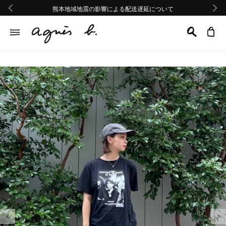
熊本地域地震の影響による配送遅延について
熊本地域地震の影響による配送遅延について
Summer Sale 2buy10%OFF!!
Summer Sale 2buy10%OFF!!
前の画像
次の画
前の画像
次