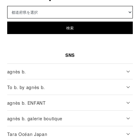
検索
SNS
agnès b.
To b. by agnès b.
agnès b. ENFANT
agnès b. galerie boutique
Tara Océan Japan