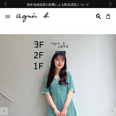
熊本地域地震の影響による配送遅延について
熊本地域地震の影響による配送遅延について
Summer Sale 2buy10%OFF!!
Summer Sale 2buy10%OFF!!
前の画像
次の画
前の画像
次