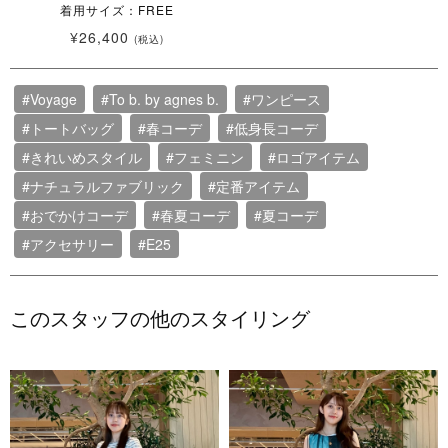
着用サイズ：FREE
¥26,400
(税込)
#Voyage
#To b. by agnes b.
#ワンピース
#トートバッグ
#春コーデ
#低身長コーデ
#きれいめスタイル
#フェミニン
#ロゴアイテム
#ナチュラルファブリック
#定番アイテム
#おでかけコーデ
#春夏コーデ
#夏コーデ
#アクセサリー
#E25
このスタッフの他のスタイリング