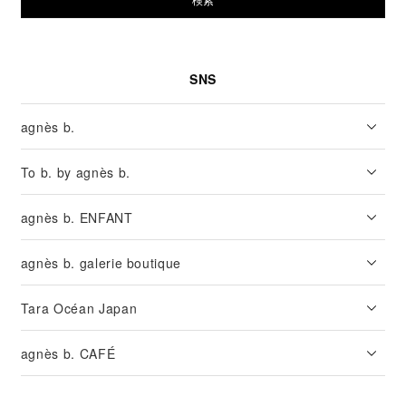
SNS
agnès b.
To b. by agnès b.
agnès b. ENFANT
agnès b. galerie boutique
Tara Océan Japan
agnès b. CAFÉ