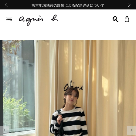
熊本地域地震の影響による配送遅延について
熊本地域地震の影響による配送遅延について
Summer Sale 2buy10%OFF!!
Summer Sale 2buy10%OFF!!
前の画像
次の画
前の画像
次