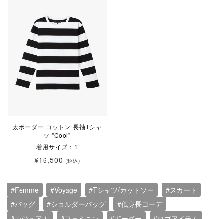
太ボーダー コットン 長袖Tシャ
ツ "Cool"
着用サイズ：1
¥16,500
(税込)
#Femme
#Voyage
#Tシャツ/カットソー
#スカート
#バッグ
#ショルダーバッグ
#低身長コーデ
#カジュアル
#フェミニン
#ボーダー
#ロゴアイテム