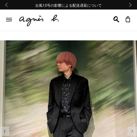
熊本地域地震の影響による配送遅延について
熊本地域地震の影響による配送遅延について
台風13号の影響による配送遅延について
Summer Sale 2buy10%OFF!!
Summer Sale 2buy10%OFF!!
前の画像
次の画
前の画像
次