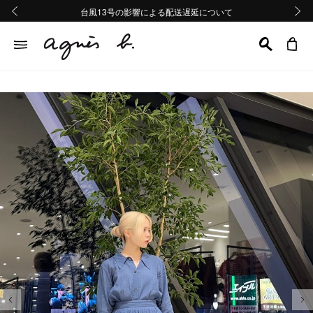
熊本地域地震の影響による配送遅延について
熊本地域地震の影響による配送遅延について
台風13号の影響による配送遅延について
Summer Sale 2buy10%OFF!!
Summer Sale 2buy10%OFF!!
前の画像
次の画
前の画像
次