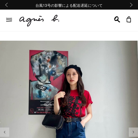
熊本地域地震の影響による配送遅延について
熊本地域地震の影響による配送遅延について
台風13号の影響による配送遅延について
Summer Sale 2buy10%OFF!!
Summer Sale 2buy10%OFF!!
前の画像
次の画
前の画像
次