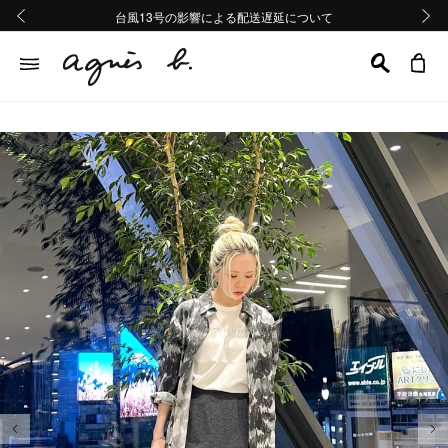
熊本地域地震の影響による配送遅延について
熊本地域地震の影響による配送遅延について
台風13号の影響による配送遅延について
Summer Sale 2buy10%OFF!!
Summer Sale 2buy10%OFF!!
前の画像
次の画
前の画像
次