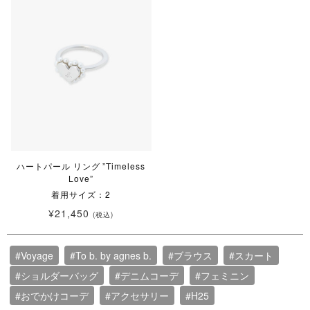
ハートパール リング ”Timeless
Love”
着用サイズ：2
¥21,450
(税込)
#Voyage
#To b. by agnes b.
#ブラウス
#スカート
#ショルダーバッグ
#デニムコーデ
#フェミニン
#おでかけコーデ
#アクセサリー
#H25