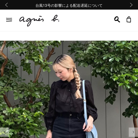
熊本地域地震の影響による配送遅延について
熊本地域地震の影響による配送遅延について
台風13号の影響による配送遅延について
Summer Sale 2buy10%OFF!!
Summer Sale 2buy10%OFF!!
前の画像
次の画
前の画像
次