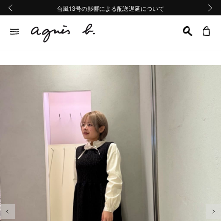
熊本地域地震の影響による配送遅延について
熊本地域地震の影響による配送遅延について
台風13号の影響による配送遅延について
Summer Sale 2buy10%OFF!!
Summer Sale 2buy10%OFF!!
前の画像
次の画
前の画像
次