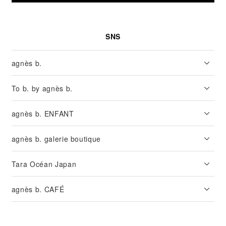
SNS
agnès b.
To b. by agnès b.
agnès b. ENFANT
agnès b. galerie boutique
Tara Océan Japan
agnès b. CAFÉ