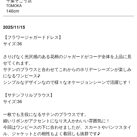
千葉そごう店
TOMOKA
146cm
2025/11/15
【フラワージャガードドレス】
サイズ:36
さりげなく光沢感のある花柄のジャガードがコーデ全体を上品に見
せてくれます。
サテンのブラウスと合わせてこれからのホリデーシーズンが楽しみ
になるワンピース♪
シンプルなデザインなので様々なオケージョンシーンで活躍じす！
【サテンフリルブラウス】
サイズ:36
一枚でも主役になるサテンのブラウスです。
細いリボンがアクセントになり大人かわいい雰囲気に！
今回はワンピースの下に合わせましたが、スカートやパンツスタイ
ル、ジャケットとの相性もよく着回しも抜群です♪