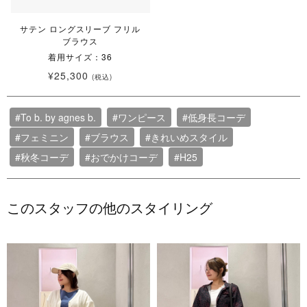
サテン ロングスリーブ フリル
ブラウス
着用サイズ：36
¥25,300
(税込)
#To b. by agnes b.
#ワンピース
#低身長コーデ
#フェミニン
#ブラウス
#きれいめスタイル
#秋冬コーデ
#おでかけコーデ
#H25
このスタッフの他のスタイリング