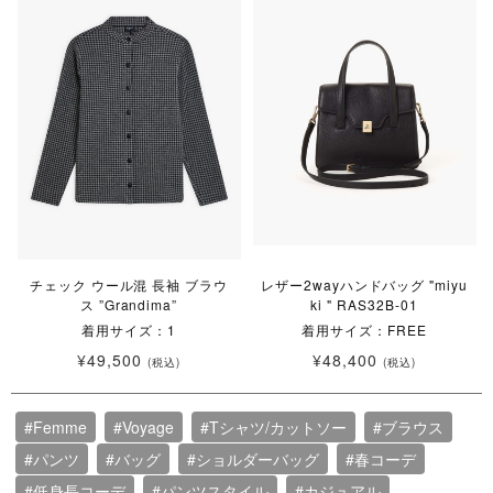
チェック ウール混 長袖 ブラウ
レザー2wayハンドバッグ "miyu
ス ”Grandima”
ki " RAS32B-01
着用サイズ：1
着用サイズ：FREE
¥49,500
¥48,400
(税込)
(税込)
#Femme
#Voyage
#Tシャツ/カットソー
#ブラウス
#パンツ
#バッグ
#ショルダーバッグ
#春コーデ
#低身長コーデ
#パンツスタイル
#カジュアル