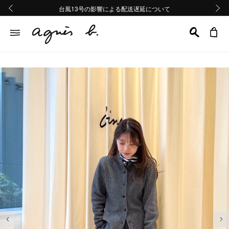
熊本地域地震の影響による配送遅延について
熊本地域地震の影響による配送遅延について
台風13号の影響による配送遅延について
Summer Sale 2buy10%OFF!!
Summer Sale 2buy10%OFF!!
前の画像
次の画
前の画像
次