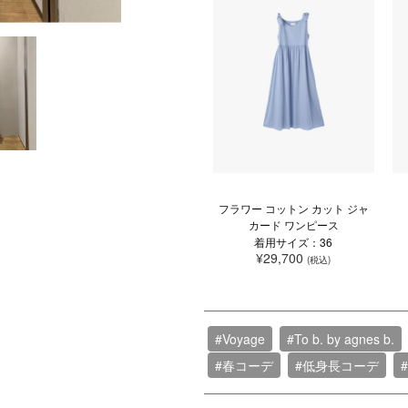
フラワー コットン カット ジャ
カード ワンピース
着用サイズ：36
¥29,700
(税込)
#Voyage
#To b. by agnes b.
#春コーデ
#低身長コーデ