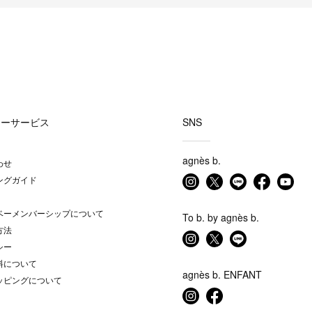
マーサービス
SNS
agnès b.
わせ
ングガイド
ベーメンバーシップについて
To b. by agnès b.
方法
シー
料について
agnès b. ENFANT
ッピングについて