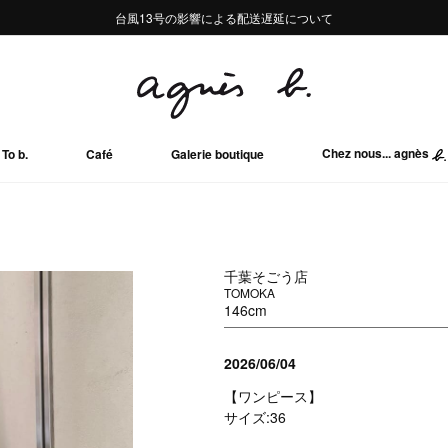
熊本地域地震の影響による配送遅延について
熊本地域地震の影響による配送遅延について
台風13号の影響による配送遅延について
Summer Sale 2buy10%OFF!!
Summer Sale 2buy10%OFF!!
Chez nous... agnès
To b.
Café
Galerie boutique
千葉そごう店
TOMOKA
146cm
2026/06/04
【ワンピース】
サイズ:36