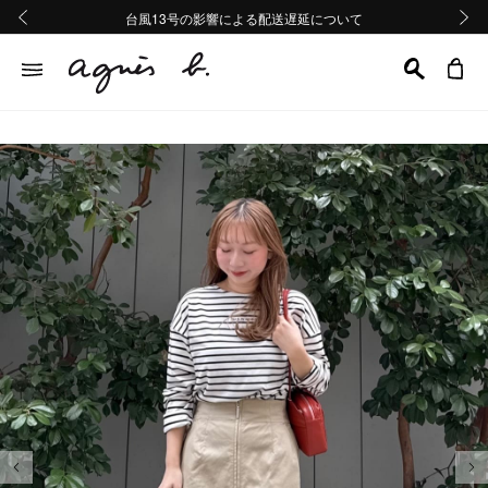
熊本地域地震の影響による配送遅延について
熊本地域地震の影響による配送遅延について
台風13号の影響による配送遅延について
Summer Sale 2buy10%OFF!!
Summer Sale 2buy10%OFF!!
前の画像
次の画
前の画像
次