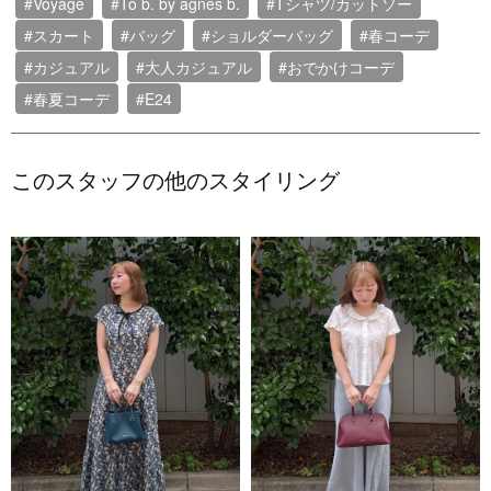
#Voyage
#To b. by agnes b.
#Tシャツ/カットソー
#スカート
#バッグ
#ショルダーバッグ
#春コーデ
#カジュアル
#大人カジュアル
#おでかけコーデ
#春夏コーデ
#E24
このスタッフの他のスタイリング