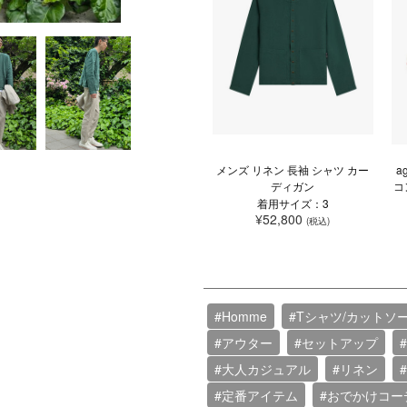
メンズ リネン 長袖 シャツ カー
a
ディガン
コ
着用サイズ：3
¥52,800
(税込)
#Homme
#Tシャツ/カットソ
#アウター
#セットアップ
#大人カジュアル
#リネン
#定番アイテム
#おでかけコー