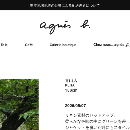
熊本地域地震の影響による配送遅延について
熊本地域地震の影響による配送遅延について
Summer Sale 2buy10%OFF!!
Summer Sale 2buy10%OFF!!
Chez nous... agnès
To b.
Café
Galerie boutique
青山店
KEITA
186cm
2026/05/07
リネン素材のセットアップ。
柔らかな色味の中にグリーンを差し
ジャケットを脱いだ時にもスタイル