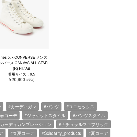
gnes b. x CONVERSE メンズ
ンバース CANVAS ALL STAR
(R) HI / AB
着用サイズ：9.5
¥20,900
(税込)
ー
#カーディガン
#パンツ
#ユニセックス
#春コーデ
#ジャケットスタイル
#パンツスタイル
#カーディガンプレッション
#ナチュラルファブリック
デ
#春夏コーデ
#Solidarity_products
#夏コーデ