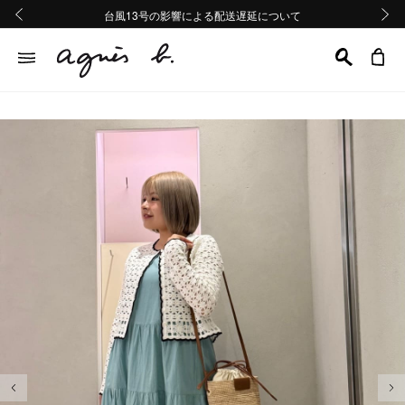
熊本地域地震の影響による配送遅延について
熊本地域地震の影響による配送遅延について
台風13号の影響による配送遅延について
Summer Sale 2buy10%OFF!!
Summer Sale 2buy10%OFF!!
前の画像
次の画
前の画像
次