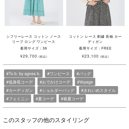
シフリーレース コットン ノース
コットン レース 刺繍 長袖 カー
リーブ ロング ワンピース
ディガン
着用サイズ：36
着用サイズ：FREE
¥29,700
¥23,100
(税込)
(税込)
#To b. by agnes b.
#ワンピース
#バッグ
#低身長コーデ
#おでかけコーデ
#Voyage
#カーディガン
#ショルダーバッグ
#きれいめスタイル
#フェミニン
#夏コーデ
#春夏コーデ
このスタッフの他のスタイリング