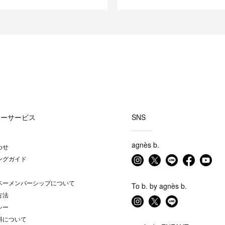
マーサービス
SNS
agnès b.
わせ
ングガイド
ベーメンバーシップについて
To b. by agnès b.
方法
シー
料について