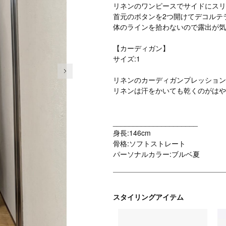
リネンのワンピースでサイドにスリ
首元のボタンを2つ開けてデコルテ
体のラインを拾わないので露出が気
【カーディガン】
サイズ:1
次の画像
リネンのカーディガンプレッション
リネンは汗をかいても乾くのがはや
_____________________
身長:146cm
骨格:ソフトストレート
パーソナルカラー:ブルベ夏
スタイリングアイテム