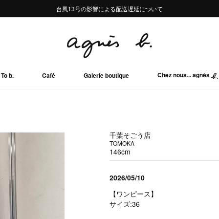
熊本地域地震の影響による配送遅延について
熊本地域地震の影響による配送遅延について
台風13号の影響による配送遅延について
Summer Sale 2buy10%OFF!!
Summer Sale 2buy10%OFF!!
Chez nous... agnès
To b.
Café
Galerie boutique
千葉そごう店
TOMOKA
146cm
2026/05/10
【ワンピース】
サイズ:36