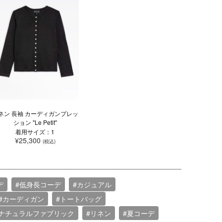
ネン 長袖 カーディガンプレッ
ション "Le Petit"
着用サイズ：1
¥25,300
(税込)
デ
#低身長コーデ
#カジュアル
#カーディガン
#トートバッグ
#ナチュラルファブリック
#リネン
#夏コーデ