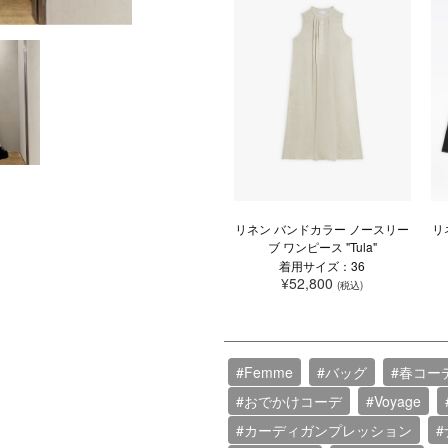
リネン バンドカラー ノースリー
リ
ブ ワンピース "Tula"
着用サイズ：36
¥52,800
(税込)
#Femme
#バッグ
#春コー
#おでかけコーデ
#Voyage
#カーディガンプレッション