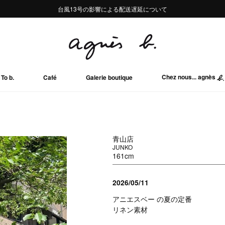
熊本地域地震の影響による配送遅延について
熊本地域地震の影響による配送遅延について
台風13号の影響による配送遅延について
Summer Sale 2buy10%OFF!!
Summer Sale 2buy10%OFF!!
Chez nous... agnès
To b.
Café
Galerie boutique
青山店
JUNKO
161cm
2026/05/11
アニエスベー の夏の定番
リネン素材