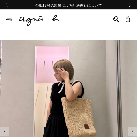
熊本地域地震の影響による配送遅延について
熊本地域地震の影響による配送遅延について
台風13号の影響による配送遅延について
Summer Sale 2buy10%OFF!!
Summer Sale 2buy10%OFF!!
前の画像
次の画
前の画像
次