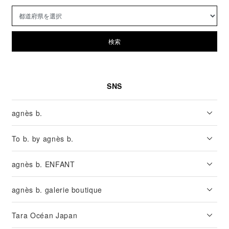
検索
SNS
agnès b.
To b. by agnès b.
agnès b. ENFANT
agnès b. galerie boutique
Tara Océan Japan