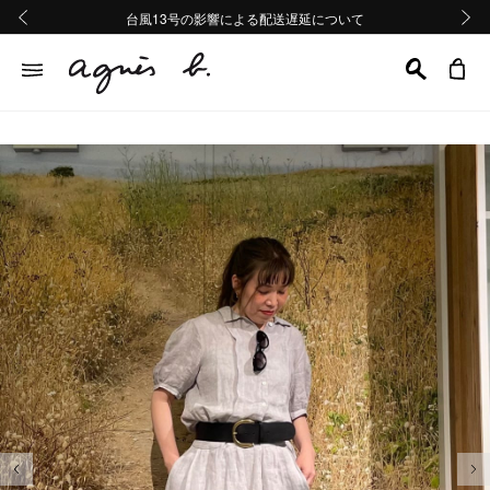
熊本地域地震の影響による配送遅延について
熊本地域地震の影響による配送遅延について
台風13号の影響による配送遅延について
Summer Sale 2buy10%OFF!!
Summer Sale 2buy10%OFF!!
前の画像
次の画
前の画像
次