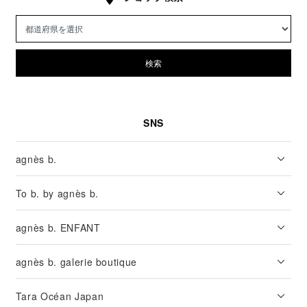
検索
SNS
agnès b.
To b. by agnès b.
agnès b. ENFANT
agnès b. galerie boutique
Tara Océan Japan