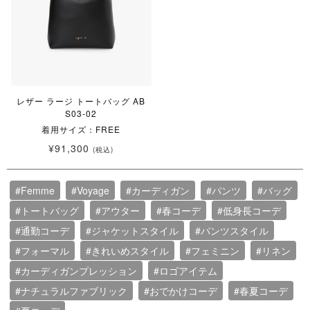
レザー ラージ トートバッグ AB
S03-02
着用サイズ：FREE
¥91,300
(税込)
#Femme
#Voyage
#カーディガン
#パンツ
#バッグ
#トートバッグ
#アウター
#春コーデ
#低身長コーデ
#通勤コーデ
#ジャケットスタイル
#パンツスタイル
#フォーマル
#きれいめスタイル
#フェミニン
#リネン
#カーディガンプレッション
#ロゴアイテム
#ナチュラルファブリック
#おでかけコーデ
#春夏コーデ