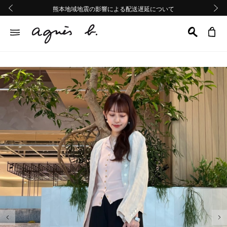
熊本地域地震の影響による配送遅延について
熊本地域地震の影響による配送遅延について
Summer Sale 2buy10%OFF!!
Summer Sale 2buy10%OFF!!
前の画像
次の画
前の画像
次