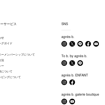
マーサービス
SNS
agnès b.
わせ
ングガイド
ベーメンバーシップについて
To b. by agnès b.
方法
シー
料について
agnès b. ENFANT
ッピングについて
agnès b. galerie boutique