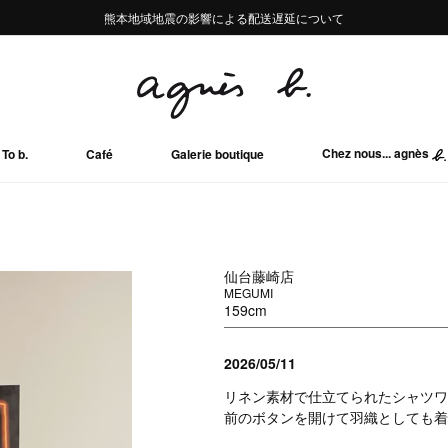
熊本地域地震の影響による配送遅延について
熊本地域地震の影響による配送遅延について
Summer Sale 2buy10%OFF!!
Summer Sale 2buy10%OFF!!
Chez nous... agnès
To b.
Café
Galerie boutique
仙台藤崎店
MEGUMI
159cm
2026/05/11
リネン素材で仕立てられたシャツワ
前のボタンを開けて羽織としても着