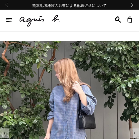
熊本地域地震の影響による配送遅延について
熊本地域地震の影響による配送遅延について
Summer Sale 2buy10%OFF!!
Summer Sale 2buy10%OFF!!
前の画像
次の画
前の画像
次