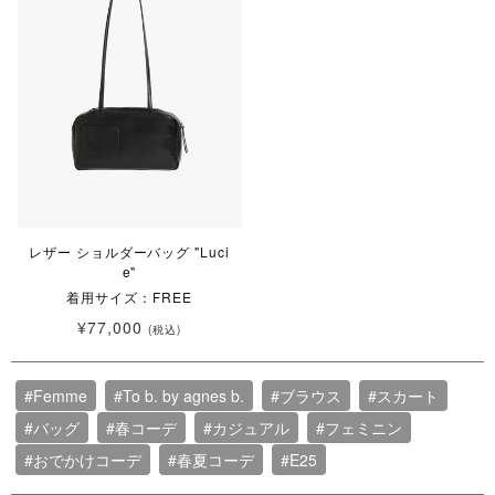
レザー ショルダーバッグ "Luci
e"
着用サイズ：FREE
¥77,000
(税込)
#Femme
#To b. by agnes b.
#ブラウス
#スカート
#バッグ
#春コーデ
#カジュアル
#フェミニン
#おでかけコーデ
#春夏コーデ
#E25