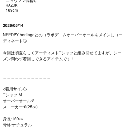
ニュウマン高輪店
HAZUKI
169cm
2026/05/14
NEEDBY heritageとのコラボデニムオーバーオールをメインにコー
ディネート◎
今回は初夏らしくアーティストTシャツと組み回せてますが、シー
ズン問わず着回しできるアイテムです！
＿＿＿＿＿＿＿＿＿＿＿＿
<着用サイズ>
Tシャツ:M
オーバーオール:2
スニーカー:6(25㎝)
身長:169㎝
骨格:ナチュラル