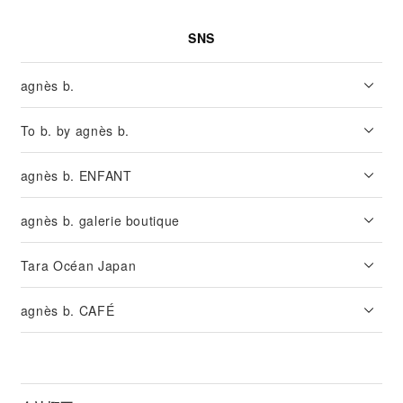
SNS
agnès b.
To b. by agnès b.
agnès b. ENFANT
agnès b. galerie boutique
Tara Océan Japan
agnès b. CAFÉ