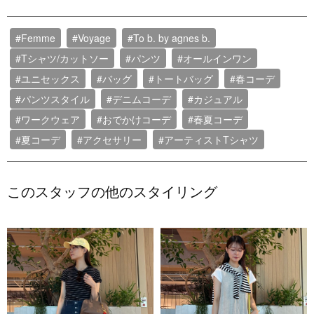
#Femme
#Voyage
#To b. by agnes b.
#Tシャツ/カットソー
#パンツ
#オールインワン
#ユニセックス
#バッグ
#トートバッグ
#春コーデ
#パンツスタイル
#デニムコーデ
#カジュアル
#ワークウェア
#おでかけコーデ
#春夏コーデ
#夏コーデ
#アクセサリー
#アーティストTシャツ
このスタッフの他のスタイリング