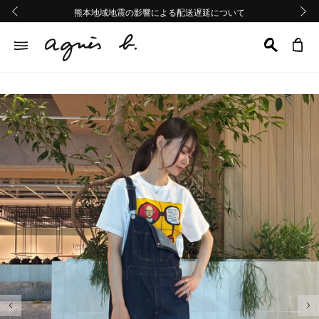
熊本地域地震の影響による配送遅延について
熊本地域地震の影響による配送遅延について
Summer Sale 2buy10%OFF!!
Summer Sale 2buy10%OFF!!
前の画像
次の画
前の画像
次