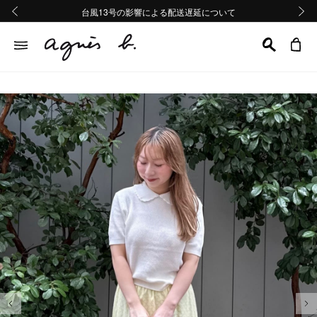
熊本地域地震の影響による配送遅延について
熊本地域地震の影響による配送遅延について
台風13号の影響による配送遅延について
Summer Sale 2buy10%OFF!!
Summer Sale 2buy10%OFF!!
前の画像
次の画
前の画像
次