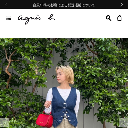
熊本地域地震の影響による配送遅延について
熊本地域地震の影響による配送遅延について
台風13号の影響による配送遅延について
Summer Sale 2buy10%OFF!!
Summer Sale 2buy10%OFF!!
前の画像
次の画
前の画像
次