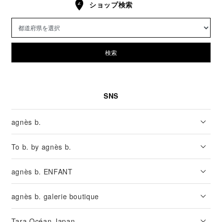
ショップ検索
検索
SNS
agnès b.
To b. by agnès b.
agnès b. ENFANT
agnès b. galerie boutique
Tara Océan Japan