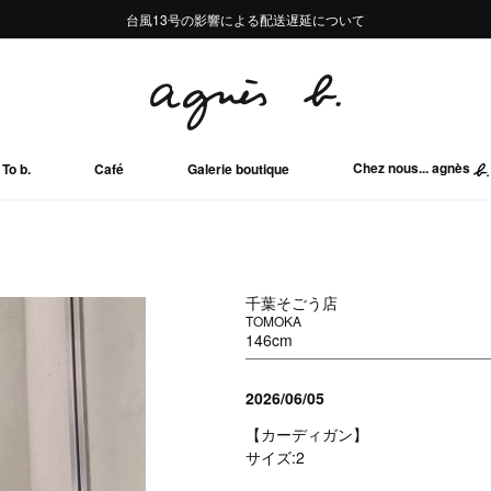
熊本地域地震の影響による配送遅延について
熊本地域地震の影響による配送遅延について
台風13号の影響による配送遅延について
Summer Sale 2buy10%OFF!!
Summer Sale 2buy10%OFF!!
Chez nous... agnès
To b.
Café
Galerie boutique
千葉そごう店
TOMOKA
146cm
2026/06/05
【カーディガン】
サイズ:2