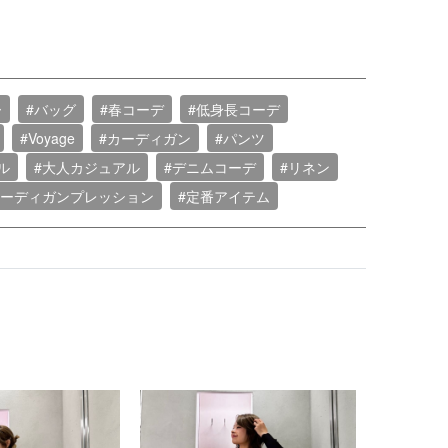
ー
#バッグ
#春コーデ
#低身長コーデ
#Voyage
#カーディガン
#パンツ
ル
#大人カジュアル
#デニムコーデ
#リネン
カーディガンプレッション
#定番アイテム