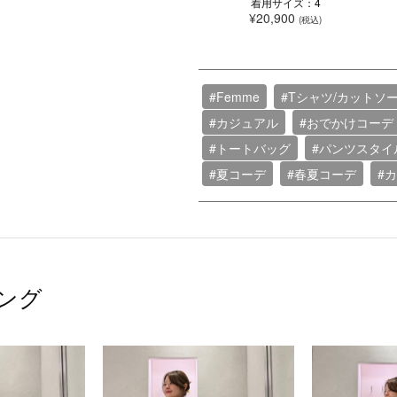
着用サイズ：4
¥20,900
(税込)
#Femme
#Tシャツ/カットソ
#カジュアル
#おでかけコーデ
#トートバッグ
#パンツスタイ
#夏コーデ
#春夏コーデ
#
ング