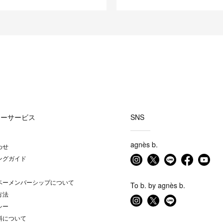
マーサービス
SNS
agnès b.
わせ
ングガイド
ベーメンバーシップについて
To b. by agnès b.
方法
シー
料について