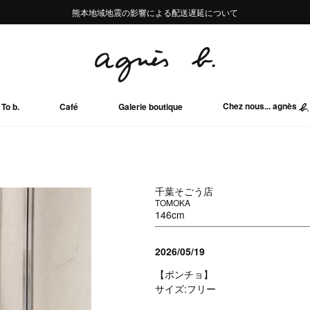
熊本地域地震の影響による配送遅延について
熊本地域地震の影響による配送遅延について
Summer Sale 2buy10%OFF!!
Summer Sale 2buy10%OFF!!
Chez nous... agnès
To b.
Café
Galerie boutique
千葉そごう店
TOMOKA
146cm
2026/05/19
【ポンチョ】
サイズ:フリー