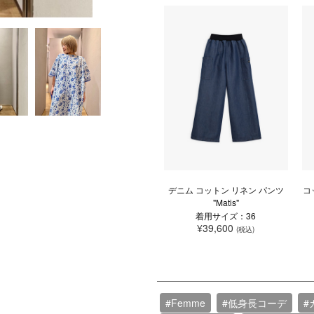
デニム コットン リネン パンツ
コ
"Matis"
着用サイズ：36
¥39,600
(税込)
#Femme
#低身長コーデ
#