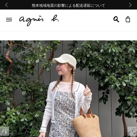
熊本地域地震の影響による配送遅延について
熊本地域地震の影響による配送遅延について
Summer Sale 2buy10%OFF!!
Summer Sale 2buy10%OFF!!
前の画像
次の画
前の画像
次