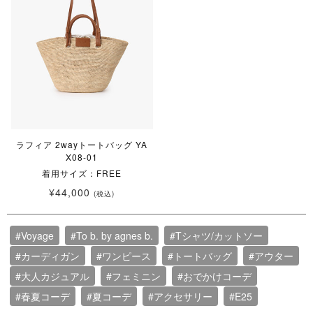
ラフィア 2wayトートバッグ YA
X08-01
着用サイズ：FREE
¥44,000
(税込)
#Voyage
#To b. by agnes b.
#Tシャツ/カットソー
#カーディガン
#ワンピース
#トートバッグ
#アウター
#大人カジュアル
#フェミニン
#おでかけコーデ
#春夏コーデ
#夏コーデ
#アクセサリー
#E25