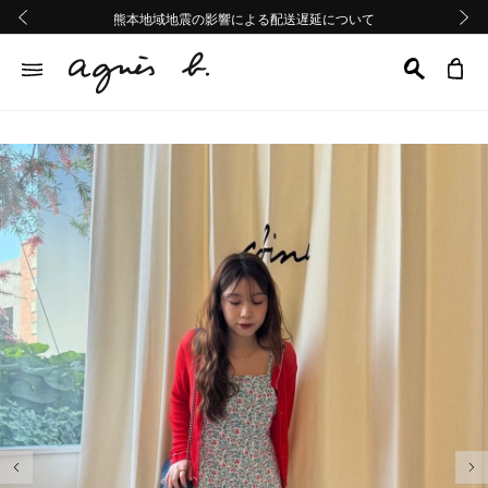
熊本地域地震の影響による配送遅延について
熊本地域地震の影響による配送遅延について
Summer Sale 2buy10%OFF!!
Summer Sale 2buy10%OFF!!
前の画像
次の画
前の画像
次