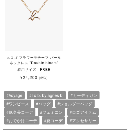
b.ロゴ フラワーモチーフ パール
ネックレス "Double bloom"
着用サイズ：FREE
¥24,200
(税込)
#Voyage
#To b. by agnes b.
#カーディガン
#ワンピース
#バッグ
#ショルダーバッグ
#低身長コーデ
#フェミニン
#ロゴアイテム
#おでかけコーデ
#夏コーデ
#アクセサリー