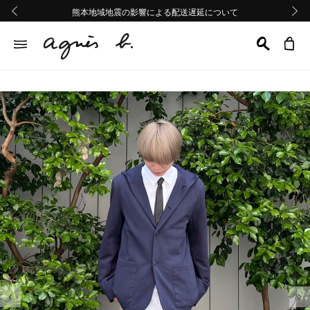
熊本地域地震の影響による配送遅延について
熊本地域地震の影響による配送遅延について
Summer Sale 2buy10%OFF!!
Summer Sale 2buy10%OFF!!
前の画像
次の画
前の画像
次