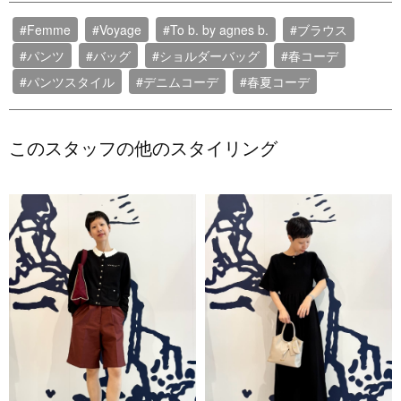
#Femme
#Voyage
#To b. by agnes b.
#ブラウス
#パンツ
#バッグ
#ショルダーバッグ
#春コーデ
#パンツスタイル
#デニムコーデ
#春夏コーデ
このスタッフの他のスタイリング