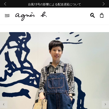
熊本地域地震の影響による配送遅延について
熊本地域地震の影響による配送遅延について
台風13号の影響による配送遅延について
Summer Sale 2buy10%OFF!!
Summer Sale 2buy10%OFF!!
前の画像
次の画
前の画像
次