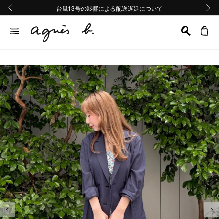
熊本地域地震の影響による配送遅延について
熊本地域地震の影響による配送遅延について
台風13号の影響による配送遅延について
Summer Sale 2buy10%OFF!!
Summer Sale 2buy10%OFF!!
前の画像
次の画
前の画像
次