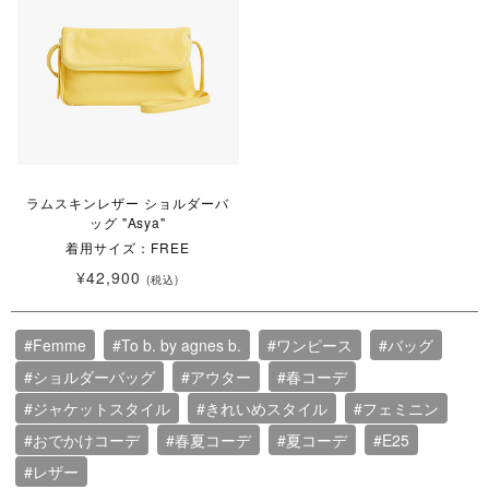
ラムスキンレザー ショルダーバ
ッグ "Asya"
着用サイズ：FREE
¥42,900
(税込)
#Femme
#To b. by agnes b.
#ワンピース
#バッグ
#ショルダーバッグ
#アウター
#春コーデ
#ジャケットスタイル
#きれいめスタイル
#フェミニン
#おでかけコーデ
#春夏コーデ
#夏コーデ
#E25
#レザー