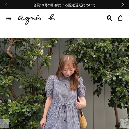
熊本地域地震の影響による配送遅延について
熊本地域地震の影響による配送遅延について
台風13号の影響による配送遅延について
Summer Sale 2buy10%OFF!!
Summer Sale 2buy10%OFF!!
前の画像
次の画
前の画像
次