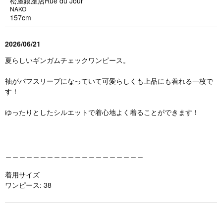
松屋銀座店Rue du Jour
NAKO
157cm
2026/06/21
夏らしいギンガムチェックワンピース。
袖がパフスリーブになっていて可愛らしくも上品にも着れる一枚で
す！
ゆったりとしたシルエットで着心地よく着ることができます！
＿＿＿＿＿＿＿＿＿＿＿＿＿＿＿＿＿＿＿＿
着用サイズ
ワンピース: 38