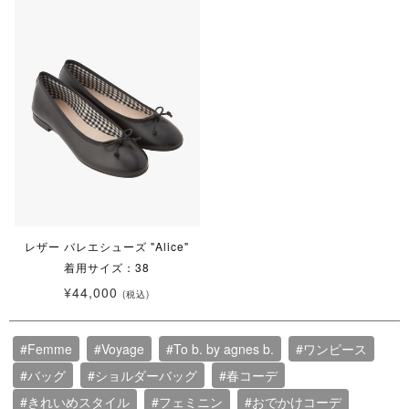
レザー バレエシューズ "Alice"
着用サイズ：38
¥44,000
(税込)
#Femme
#Voyage
#To b. by agnes b.
#ワンピース
#バッグ
#ショルダーバッグ
#春コーデ
#きれいめスタイル
#フェミニン
#おでかけコーデ