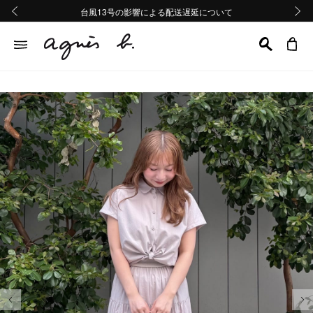
熊本地域地震の影響による配送遅延について
熊本地域地震の影響による配送遅延について
台風13号の影響による配送遅延について
Summer Sale 2buy10%OFF!!
Summer Sale 2buy10%OFF!!
前の画像
次の画
前の画像
次