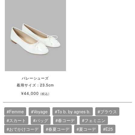
バレーシューズ
着用サイズ：23.5cm
¥44,000
(税込)
#Femme
#Voyage
#To b. by agnes b.
#ブラウス
#スカート
#バッグ
#春コーデ
#フェミニン
#おでかけコーデ
#春夏コーデ
#夏コーデ
#E25