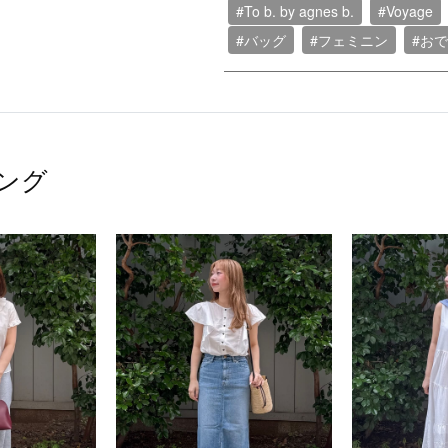
#To b. by agnes b.
#Voyage
#バッグ
#フェミニン
#お
ング