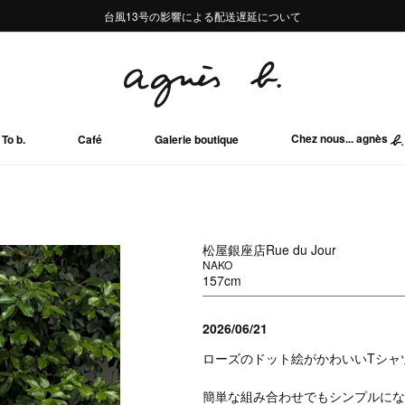
熊本地域地震の影響による配送遅延について
熊本地域地震の影響による配送遅延について
台風13号の影響による配送遅延について
Summer Sale 2buy10%OFF!!
Summer Sale 2buy10%OFF!!
Chez nous... agnès
To b.
Café
Galerie boutique
松屋銀座店Rue du Jour
NAKO
157cm
2026/06/21
ローズのドット絵がかわいいTシャ
簡単な組み合わせでもシンプルにな