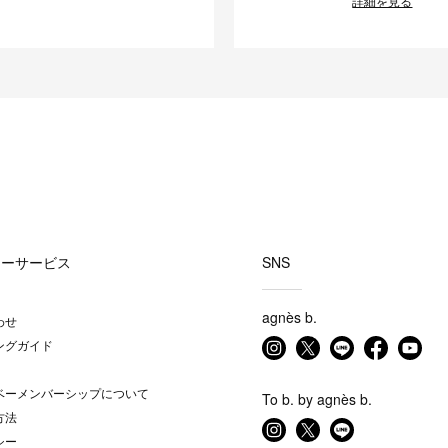
詳細を見る
マーサービス
SNS
agnès b.
わせ
ングガイド
ベーメンバーシップについて
To b. by agnès b.
方法
シー