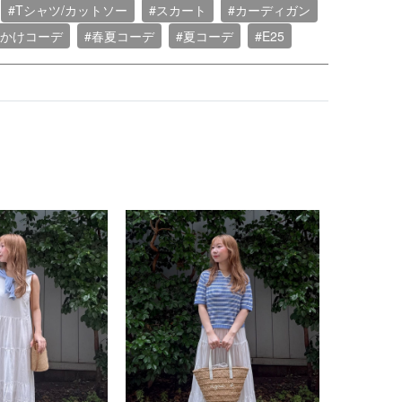
#Tシャツ/カットソー
#スカート
#カーディガン
でかけコーデ
#春夏コーデ
#夏コーデ
#E25