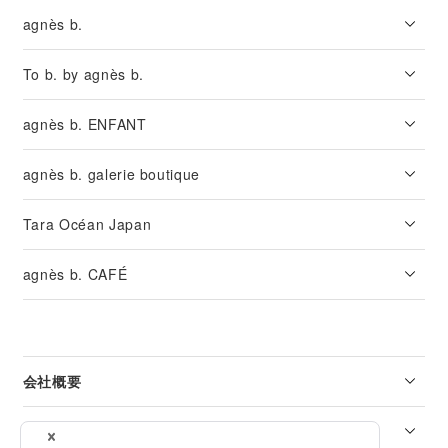
agnès b.
To b. by agnès b.
agnès b. ENFANT
agnès b. galerie boutique
Tara Océan Japan
agnès b. CAFÉ
会社概要
リーガル