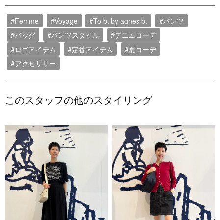
#Femme
#Voyage
#To b. by agnes b.
#パンツ
#バッグ
#パンツスタイル
#デニムコーデ
#ロゴアイテム
#定番アイテム
#夏コーデ
#アクセサリー
このスタッフの他のスタイリング