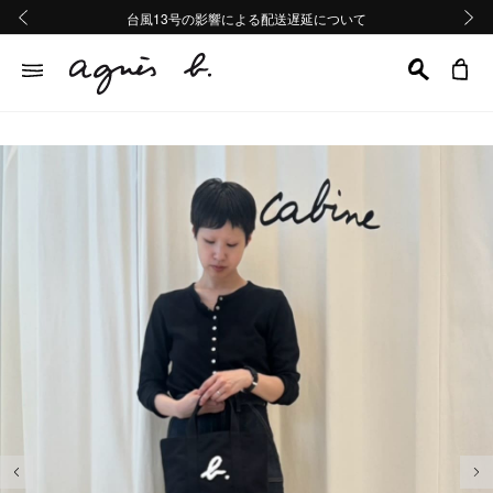
熊本地域地震の影響による配送遅延について
熊本地域地震の影響による配送遅延について
台風13号の影響による配送遅延について
Summer Sale 2buy10%OFF!!
Summer Sale 2buy10%OFF!!
前の画像
次の画
前の画像
次