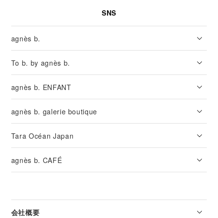
SNS
agnès b.
To b. by agnès b.
agnès b. ENFANT
agnès b. galerie boutique
Tara Océan Japan
agnès b. CAFÉ
会社概要