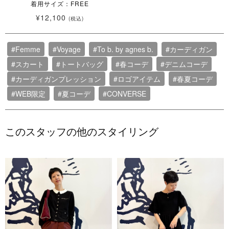
着用サイズ：FREE
¥12,100
(税込)
#Femme
#Voyage
#To b. by agnes b.
#カーディガン
#スカート
#トートバッグ
#春コーデ
#デニムコーデ
#カーディガンプレッション
#ロゴアイテム
#春夏コーデ
#WEB限定
#夏コーデ
#CONVERSE
このスタッフの他のスタイリング