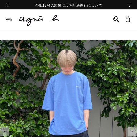
熊本地域地震の影響による配送遅延について
熊本地域地震の影響による配送遅延について
台風13号の影響による配送遅延について
Summer Sale 2buy10%OFF!!
Summer Sale 2buy10%OFF!!
前の画像
次の画
前の画像
次