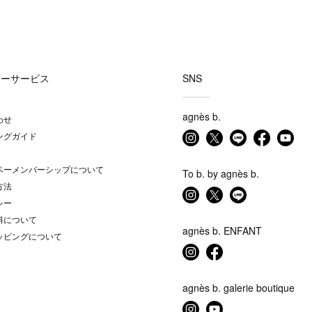
マーサービス
SNS
agnès b.
わせ
ングガイド
ベーメンバーシップについて
To b. by agnès b.
方法
シー
料について
agnès b. ENFANT
ッピングについて
agnès b. galerie boutique