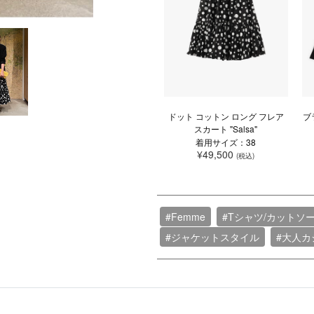
ドット コットン ロング フレア
ブ
スカート "Salsa"
着用サイズ：38
¥49,500
(税込)
#Femme
#Tシャツ/カットソ
#ジャケットスタイル
#大人カ