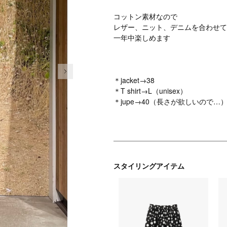
コットン素材なので
レザー、ニット、デニムを合わせて
一年中楽しめます
次の画像
＊jacket→38
＊T shirt→L（unisex）
＊jupe→40（長さが欲しいので…
スタイリングアイテム