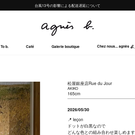
熊本地域地震の影響による配送遅延について
熊本地域地震の影響による配送遅延について
台風13号の影響による配送遅延について
Summer Sale 2buy10%OFF!!
Summer Sale 2buy10%OFF!!
Chez nous... agnès
To b.
Café
Galerie boutique
松屋銀座店Rue du Jour
AKIKO
165cm
2026/05/30
📍 leçon
ドットが白黒なので
どんな色との組み合わせ楽しめます