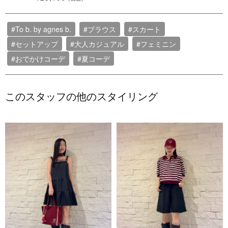
#To b. by agnes b.
#ブラウス
#スカート
#セットアップ
#大人カジュアル
#フェミニン
#おでかけコーデ
#夏コーデ
このスタッフの他のスタイリング