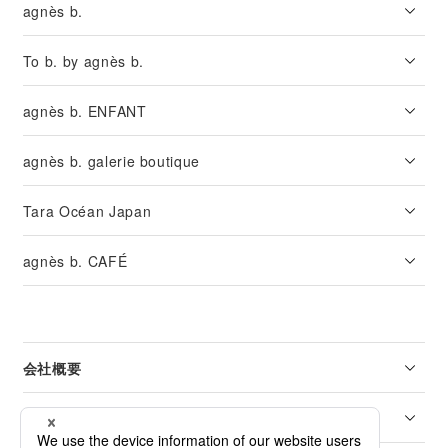
agnès b.
To b. by agnès b.
agnès b. ENFANT
agnès b. galerie boutique
Tara Océan Japan
agnès b. CAFÉ
会社概要
リーガル