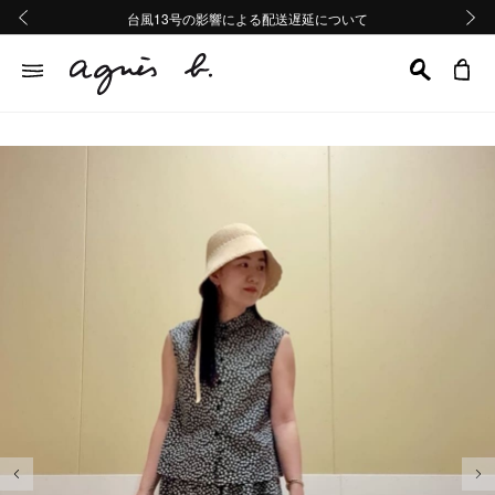
熊本地域地震の影響による配送遅延について
熊本地域地震の影響による配送遅延について
台風13号の影響による配送遅延について
Summer Sale 2buy10%OFF!!
Summer Sale 2buy10%OFF!!
前の画像
次の画
前の画像
次