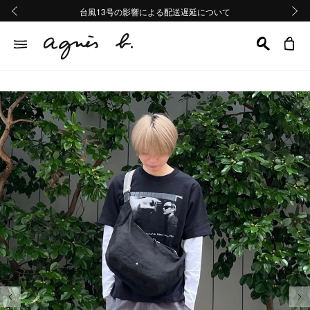
熊本地域地震の影響による配送遅延について
熊本地域地震の影響による配送遅延について
台風13号の影響による配送遅延について
Summer Sale 2buy10%OFF!!
Summer Sale 2buy10%OFF!!
前の画像
次の画
前の画像
次