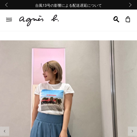
熊本地域地震の影響による配送遅延について
熊本地域地震の影響による配送遅延について
台風13号の影響による配送遅延について
Summer Sale 2buy10%OFF!!
Summer Sale 2buy10%OFF!!
前の画像
次の画
前の画像
次