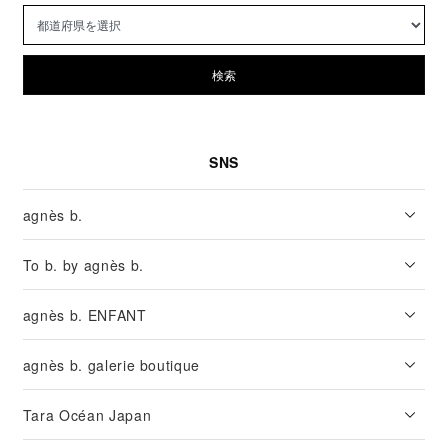
検索
SNS
agnès b.
To b. by agnès b.
agnès b. ENFANT
agnès b. galerie boutique
Tara Océan Japan